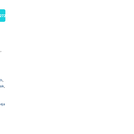
272
,
n
,
ah
,
sik
,
eja