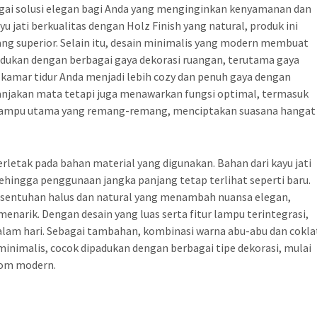
bagai solusi elegan bagi Anda yang menginginkan kenyamanan dan
u jati berkualitas dengan Holz Finish yang natural, produk ini
g superior. Selain itu, desain minimalis yang modern membuat
adukan dengan berbagai gaya dekorasi ruangan, terutama gaya
kamar tidur Anda menjadi lebih cozy dan penuh gaya dengan
anjakan mata tetapi juga menawarkan fungsi optimal, termasuk
lampu utama yang remang-remang, menciptakan suasana hangat
terletak pada bahan material yang digunakan. Bahan dari kayu jati
ehingga penggunaan jangka panjang tetap terlihat seperti baru.
n sentuhan halus dan natural yang menambah nuansa elegan,
enarik. Dengan desain yang luas serta fitur lampu terintegrasi,
alam hari. Sebagai tambahan, kombinasi warna abu-abu dan cokla
imalis, cocok dipadukan dengan berbagai tipe dekorasi, mulai
krom modern.