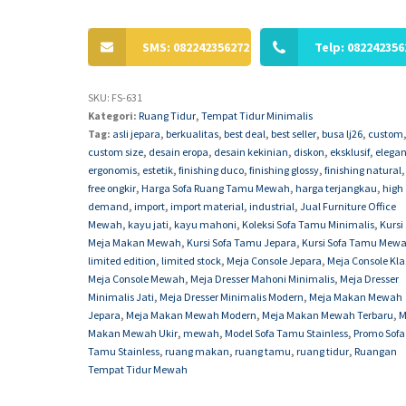
SMS: 082242356272
Telp: 082242356
SKU:
FS-631
Kategori:
Ruang Tidur
,
Tempat Tidur Minimalis
Tag:
asli jepara
,
berkualitas
,
best deal
,
best seller
,
busa lj26
,
custom
custom size
,
desain eropa
,
desain kekinian
,
diskon
,
eksklusif
,
elega
ergonomis
,
estetik
,
finishing duco
,
finishing glossy
,
finishing natural
,
free ongkir
,
Harga Sofa Ruang Tamu Mewah
,
harga terjangkau
,
high
demand
,
import
,
import material
,
industrial
,
Jual Furniture Office
Mewah
,
kayu jati
,
kayu mahoni
,
Koleksi Sofa Tamu Minimalis
,
Kursi
Meja Makan Mewah
,
Kursi Sofa Tamu Jepara
,
Kursi Sofa Tamu Mew
limited edition
,
limited stock
,
Meja Console Jepara
,
Meja Console Kla
Meja Console Mewah
,
Meja Dresser Mahoni Minimalis
,
Meja Dresser
Minimalis Jati
,
Meja Dresser Minimalis Modern
,
Meja Makan Mewah
Jepara
,
Meja Makan Mewah Modern
,
Meja Makan Mewah Terbaru
,
M
Makan Mewah Ukir
,
mewah
,
Model Sofa Tamu Stainless
,
Promo Sofa
Tamu Stainless
,
ruang makan
,
ruang tamu
,
ruang tidur
,
Ruangan
Tempat Tidur Mewah