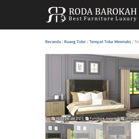
Beranda
/
Ruang Tidur
/
Tempat Tidur Minimalis
/ To