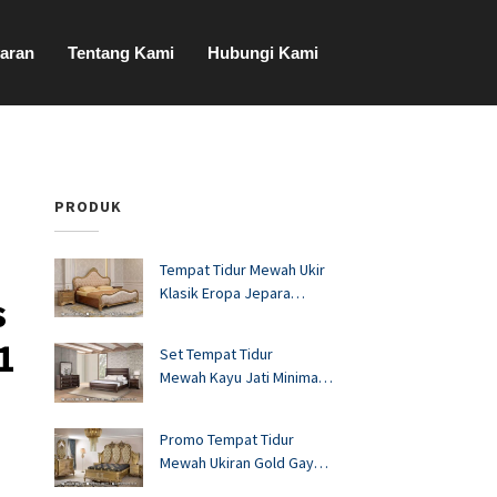
aran
Tentang Kami
Hubungi Kami
PRODUK
Tempat Tidur Mewah Ukir
Klasik Eropa Jepara
s
FS1528
1
Set Tempat Tidur
Mewah Kayu Jati Minimalis
Murah FS1527
Promo Tempat Tidur
Mewah Ukiran Gold Gaya
Eropa FS1526