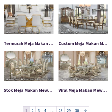
Termurah Meja Makan Mewah Stainless Untuk Dapur FS-920
Custom Meja Makan Mewah Jati Mudah Rakit FS-919
Stok Meja Makan Mewah Braventa Mudah Pasang FS-918
Viral Meja Makan Mewah Ivoretta Untuk Villa FS-917
1
2
3
4
…
28
29
30
→