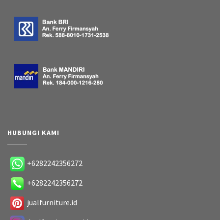
HUBUNGI KAMI
+6282242356272
+6282242356272
jualfurniture.id