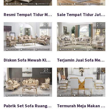
Resmi Tempat Tidur Mewah Klasik Harga Hemat FS-926
Sale Tempat Tidur Jati Mewah Modern Bahan Impor FS-925
Diskon Sofa Mewah Klasik Tamu Anti Lembab FS-924
Terjamin Jual Sofa Mewah Terbaru Paling Populer FS-923
Pabrik Set Sofa Ruang Tamu Warna Netral FS-922
Termurah Meja Makan Mewah Stainless Untuk Dapur FS-920