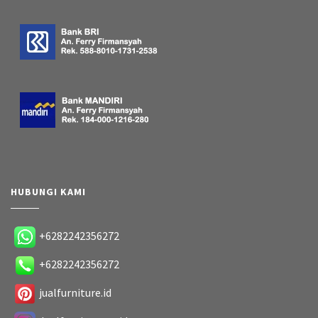
HUBUNGI KAMI
+6282242356272
+6282242356272
jualfurniture.id