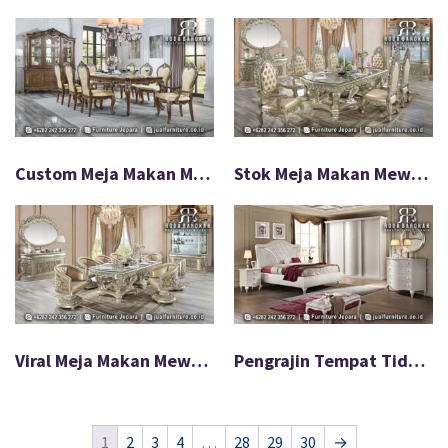
Custom Meja Makan Mewah Jati Mudah Rakit FS-919
Stok Meja Makan Mewah Braventa Mudah Pasang FS-918
Viral Meja Makan Mewah Ivoretta Untuk Villa FS-917
Pengrajin Tempat Tidur Ariste Mewah Banyak Dibeli FS-916
1
2
3
4
…
28
29
30
→