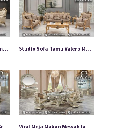
Pabrik Set Sofa Ruang Tamu Warna Netral FS-922
Studio Sofa Tamu Valero Mewah Desain Keren FS-921
Stok Meja Makan Mewah Braventa Mudah Pasang FS-918
Viral Meja Makan Mewah Ivoretta Untuk Villa FS-917