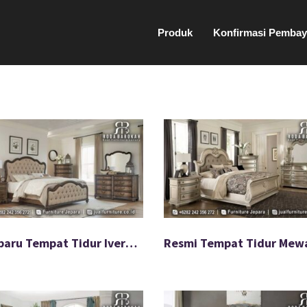
Produk
Konfirmasi Pembay
Terbaru Tempat Tidur Iverno Mewah Kualitas Terjamin FS-927