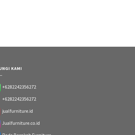
UNGI KAMI
+6282242356272
+6282242356272
jualfurniture.id
Jualfurniture.co.id