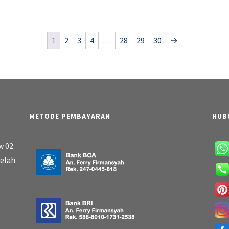
1
2
3
4
…
28
29
30
→
METODE PEMBAYARAN
HUB
w 02
belah