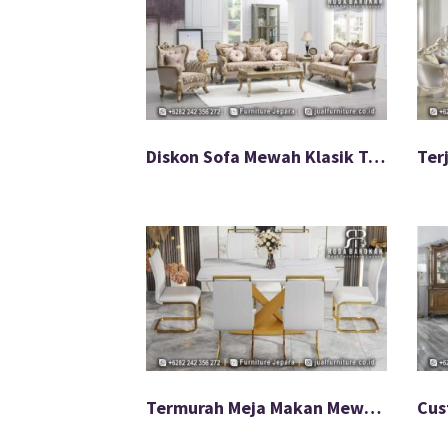
Diskon Sofa Mewah Klasik Tamu Anti Lembab FS-924
Termurah Meja Makan Mewah Stainless Untuk Dapur FS-920