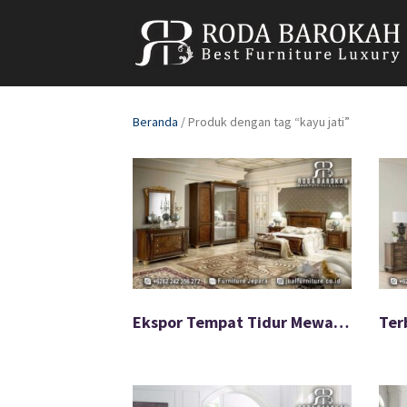
Beranda
/ Produk dengan tag “kayu jati”
Ekspor Tempat Tidur Mewah Full Jati Warna Menarik FS-928