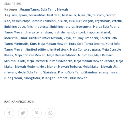
SKU:
FS-592
Kategori:
Ruang Tamu
,
Sofa Tamu Mewah
Tag:
asli jepara
,
berkualitas
,
best deal
,
best seller
,
busa lj26
,
custom
,
custom
size
,
desain eropa
,
desain kekinian
,
diskon
,
eksklusif
,
elegan
,
ergonomis
,
estetik
,
finishing duco
,
finishing glossy
,
finishing natural
,
free ongkir
,
Harga Sofa Ruang
Tamu Mewah
,
harga terjangkau
,
high demand
,
import
,
import material
,
industrial
,
Jual Furniture Office Mewah
,
kayu jati
,
kayu mahoni
,
Koleksi Sofa
Tamu Minimalis
,
Kursi Meja Makan Mewah
,
Kursi Sofa Tamu Jepara
,
Kursi Sofa
Tamu Mewah
,
limited edition
,
limited stock
,
Meja Console Jepara
,
Meja Console
Klasik
,
Meja Console Mewah
,
Meja Dresser Mahoni Minimalis
,
Meja Dresser
Minimalis Jati
,
Meja Dresser Minimalis Modern
,
Meja Makan Mewah Jepara
,
Meja
Makan Mewah Modern
,
Meja Makan Mewah Terbaru
,
Meja Makan Mewah Ukir
,
mewah
,
Model Sofa Tamu Stainless
,
Promo Sofa Tamu Stainless
,
ruang makan
,
ruang tamu
,
ruang tidur
,
Ruangan Tempat Tidur Mewah
BAGIKAN PRODUK INI