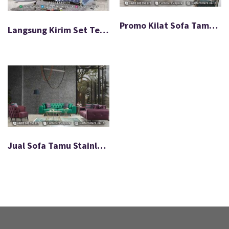
Promo Kilat Sofa Tamu Queen Bahan Berkualitas Mewah FS-580
Langsung Kirim Set Tempat Tidur Ukir Mewah Pengiriman Cepat FS-597
Jual Sofa Tamu Stainless Chester Terbaru 2025 FS-002