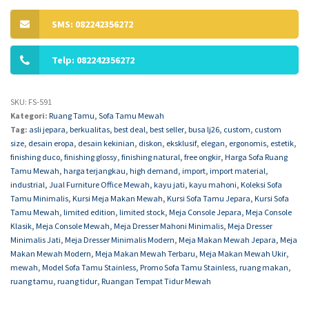
SMS: 082242356272
Telp: 082242356272
SKU:
FS-591
Kategori:
Ruang Tamu
,
Sofa Tamu Mewah
Tag:
asli jepara
,
berkualitas
,
best deal
,
best seller
,
busa lj26
,
custom
,
custom
size
,
desain eropa
,
desain kekinian
,
diskon
,
eksklusif
,
elegan
,
ergonomis
,
estetik
,
finishing duco
,
finishing glossy
,
finishing natural
,
free ongkir
,
Harga Sofa Ruang
Tamu Mewah
,
harga terjangkau
,
high demand
,
import
,
import material
,
industrial
,
Jual Furniture Office Mewah
,
kayu jati
,
kayu mahoni
,
Koleksi Sofa
Tamu Minimalis
,
Kursi Meja Makan Mewah
,
Kursi Sofa Tamu Jepara
,
Kursi Sofa
Tamu Mewah
,
limited edition
,
limited stock
,
Meja Console Jepara
,
Meja Console
Klasik
,
Meja Console Mewah
,
Meja Dresser Mahoni Minimalis
,
Meja Dresser
Minimalis Jati
,
Meja Dresser Minimalis Modern
,
Meja Makan Mewah Jepara
,
Meja
Makan Mewah Modern
,
Meja Makan Mewah Terbaru
,
Meja Makan Mewah Ukir
,
mewah
,
Model Sofa Tamu Stainless
,
Promo Sofa Tamu Stainless
,
ruang makan
,
ruang tamu
,
ruang tidur
,
Ruangan Tempat Tidur Mewah