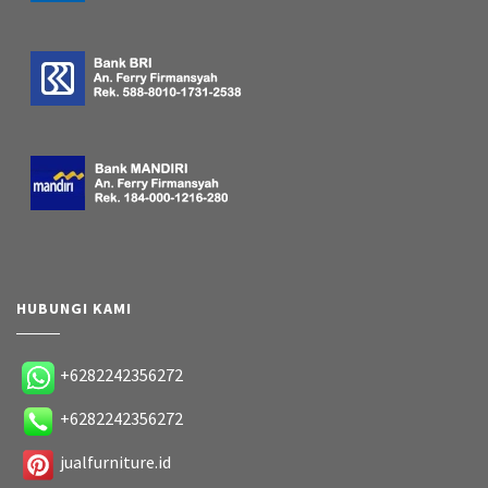
HUBUNGI KAMI
+6282242356272
+6282242356272
jualfurniture.id