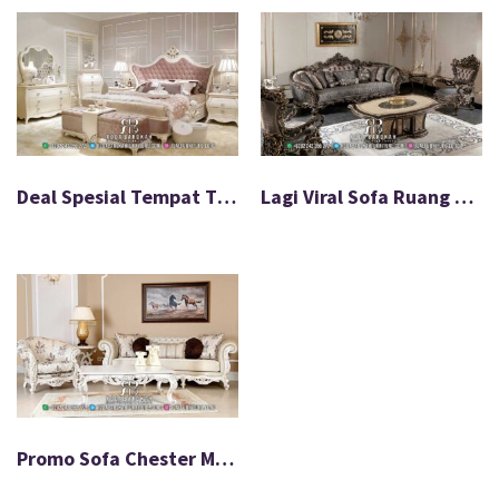
Deal Spesial Tempat Tidur Jepara Mewah Paling Laku FS-599
Lagi Viral Sofa Ruang Tamu Sultan Mewah Anti Rayap FS-589
Promo Sofa Chester Mewah Ukir Produk Laris FS-590