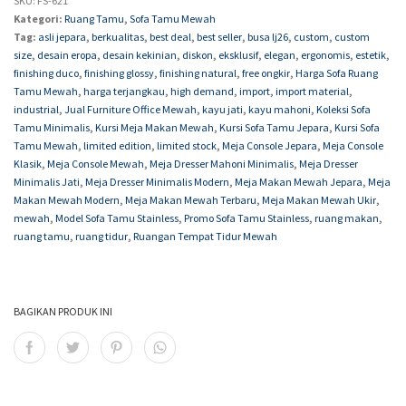
SKU:
FS-621
Kategori:
Ruang Tamu
,
Sofa Tamu Mewah
Tag:
asli jepara
,
berkualitas
,
best deal
,
best seller
,
busa lj26
,
custom
,
custom
size
,
desain eropa
,
desain kekinian
,
diskon
,
eksklusif
,
elegan
,
ergonomis
,
estetik
,
finishing duco
,
finishing glossy
,
finishing natural
,
free ongkir
,
Harga Sofa Ruang
Tamu Mewah
,
harga terjangkau
,
high demand
,
import
,
import material
,
industrial
,
Jual Furniture Office Mewah
,
kayu jati
,
kayu mahoni
,
Koleksi Sofa
Tamu Minimalis
,
Kursi Meja Makan Mewah
,
Kursi Sofa Tamu Jepara
,
Kursi Sofa
Tamu Mewah
,
limited edition
,
limited stock
,
Meja Console Jepara
,
Meja Console
Klasik
,
Meja Console Mewah
,
Meja Dresser Mahoni Minimalis
,
Meja Dresser
Minimalis Jati
,
Meja Dresser Minimalis Modern
,
Meja Makan Mewah Jepara
,
Meja
Makan Mewah Modern
,
Meja Makan Mewah Terbaru
,
Meja Makan Mewah Ukir
,
mewah
,
Model Sofa Tamu Stainless
,
Promo Sofa Tamu Stainless
,
ruang makan
,
ruang tamu
,
ruang tidur
,
Ruangan Tempat Tidur Mewah
BAGIKAN PRODUK INI