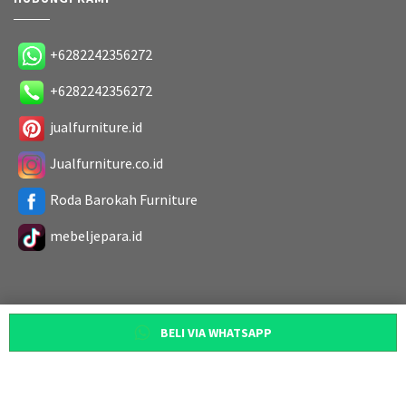
+6282242356272
+6282242356272
jualfurniture.id
Jualfurniture.co.id
Roda Barokah Furniture
mebeljepara.id
BELI VIA WHATSAPP
Copyright 2019. All Rights Reserved
Designed by
Roda Barokah Furniture