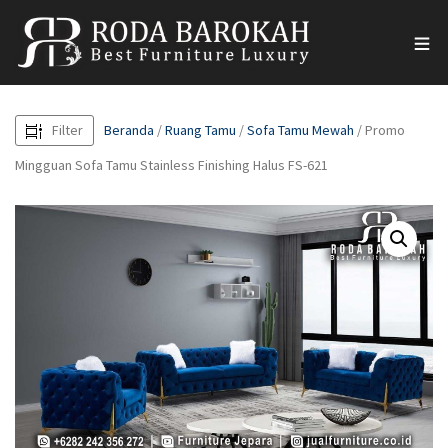
Filter
Beranda
/
Ruang Tamu
/
Sofa Tamu Mewah
/ Promo
Mingguan Sofa Tamu Stainless Finishing Halus FS-621