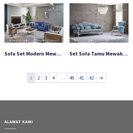
Sofa Set Modern Mewah untuk Ruang Keluarga FS1498
Set Sofa Tamu Mewah Ukir Klasik Warna Biru FS1497
1
2
3
4
…
40
41
42
→
ALAMAT KAMI