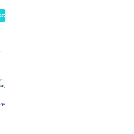
272
,
n
,
ah
,
sik
,
eja