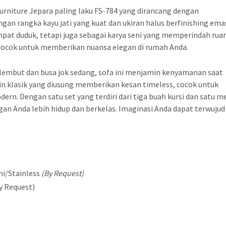
rniture Jepara paling laku FS-784 yang dirancang dengan
an rangka kayu jati yang kuat dan ukiran halus berfinishing ema
empat duduk, tetapi juga sebagai karya seni yang memperindah rua
t cocok untuk memberikan nuansa elegan di rumah Anda.
g lembut dan busa jok sedang, sofa ini menjamin kenyamanan saat
ain klasik yang diusung memberikan kesan timeless, cocok untuk
ern. Dengan satu set yang terdiri dari tiga buah kursi dan satu m
gan Anda lebih hidup dan berkelas. Imaginasi Anda dapat terwujud
ni/Stainless
(By Request)
y Request)