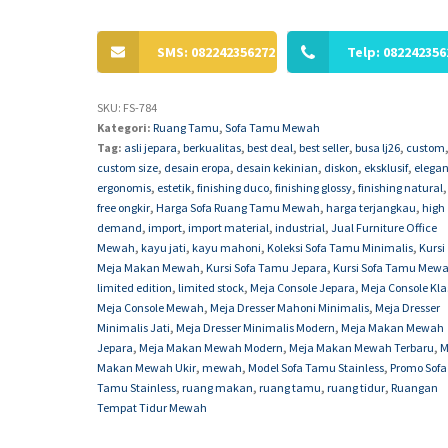
SMS: 082242356272
Telp: 082242356
SKU:
FS-784
Kategori:
Ruang Tamu
,
Sofa Tamu Mewah
Tag:
asli jepara
,
berkualitas
,
best deal
,
best seller
,
busa lj26
,
custom
custom size
,
desain eropa
,
desain kekinian
,
diskon
,
eksklusif
,
elega
ergonomis
,
estetik
,
finishing duco
,
finishing glossy
,
finishing natural
,
free ongkir
,
Harga Sofa Ruang Tamu Mewah
,
harga terjangkau
,
high
demand
,
import
,
import material
,
industrial
,
Jual Furniture Office
Mewah
,
kayu jati
,
kayu mahoni
,
Koleksi Sofa Tamu Minimalis
,
Kursi
Meja Makan Mewah
,
Kursi Sofa Tamu Jepara
,
Kursi Sofa Tamu Mew
limited edition
,
limited stock
,
Meja Console Jepara
,
Meja Console Kla
Meja Console Mewah
,
Meja Dresser Mahoni Minimalis
,
Meja Dresser
Minimalis Jati
,
Meja Dresser Minimalis Modern
,
Meja Makan Mewah
Jepara
,
Meja Makan Mewah Modern
,
Meja Makan Mewah Terbaru
,
M
Makan Mewah Ukir
,
mewah
,
Model Sofa Tamu Stainless
,
Promo Sofa
Tamu Stainless
,
ruang makan
,
ruang tamu
,
ruang tidur
,
Ruangan
Tempat Tidur Mewah