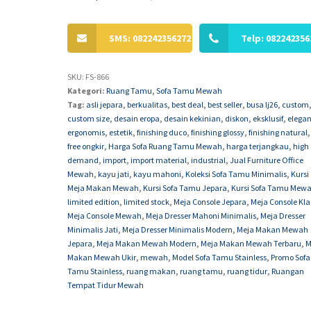
SMS: 082242356272
Telp: 082242356
SKU:
FS-866
Kategori:
Ruang Tamu
,
Sofa Tamu Mewah
Tag:
asli jepara
,
berkualitas
,
best deal
,
best seller
,
busa lj26
,
custom
custom size
,
desain eropa
,
desain kekinian
,
diskon
,
eksklusif
,
elega
ergonomis
,
estetik
,
finishing duco
,
finishing glossy
,
finishing natural
,
free ongkir
,
Harga Sofa Ruang Tamu Mewah
,
harga terjangkau
,
high
demand
,
import
,
import material
,
industrial
,
Jual Furniture Office
Mewah
,
kayu jati
,
kayu mahoni
,
Koleksi Sofa Tamu Minimalis
,
Kursi
Meja Makan Mewah
,
Kursi Sofa Tamu Jepara
,
Kursi Sofa Tamu Mew
limited edition
,
limited stock
,
Meja Console Jepara
,
Meja Console Kla
Meja Console Mewah
,
Meja Dresser Mahoni Minimalis
,
Meja Dresser
Minimalis Jati
,
Meja Dresser Minimalis Modern
,
Meja Makan Mewah
Jepara
,
Meja Makan Mewah Modern
,
Meja Makan Mewah Terbaru
,
M
Makan Mewah Ukir
,
mewah
,
Model Sofa Tamu Stainless
,
Promo Sofa
Tamu Stainless
,
ruang makan
,
ruang tamu
,
ruang tidur
,
Ruangan
Tempat Tidur Mewah