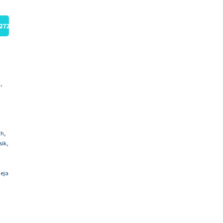
272
,
n
,
ah
,
sik
,
eja