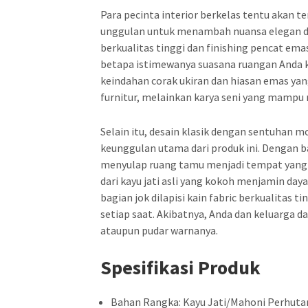
Para pecinta interior berkelas tentu akan t
unggulan untuk menambah nuansa elegan di r
berkualitas tinggi dan finishing pencat 
betapa istimewanya suasana ruangan Anda k
keindahan corak ukiran dan hiasan emas yang
furnitur, melainkan karya seni yang mamp
Selain itu, desain klasik dengan sentuha
keunggulan utama dari produk ini. Dengan 
menyulap ruang tamu menjadi tempat yang t
dari kayu jati asli yang kokoh menjamin day
bagian jok dilapisi kain fabric berkualita
setiap saat. Akibatnya, Anda dan keluarga 
ataupun pudar warnanya.
Spesifikasi Produk
Bahan Rangka: Kayu Jati/Mahoni Perhuta