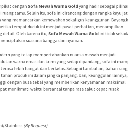
erpikat dengan
Sofa Mewah Warna Gold
yang hadir sebagai piliha
uang tamu. Selain itu, sofa ini dirancang dengan rangka kayu jat
emas yang memancarkan kemewahan sekaligus keanggunan. Bayang
etika tempat duduk ini menjadi pusat perhatian, menampilkan
 detail. Oleh karena itu,
Sofa Mewah Warna Gold
ini tidak sekad
u menciptakan suasana bangga dan nyaman.
n modern yang tetap mempertahankan nuansa mewah menjadi
balutan warna emas dan krem yang sedap dipandang, sofa ini mam
erasa lebih hangat dan berkelas. Sebagai tambahan, bahan ran
a tahan produk ini dalam jangka panjang. Dan, keunggulan lainnya,
s tinggi dengan busa tebal yang memberikan kenyamanan maksimal
dapat menikmati waktu bersantai tanpa rasa takut cepat rusak
ni/Stainless
(By Request)