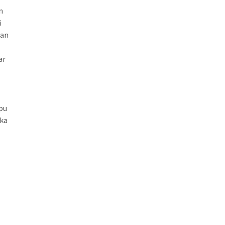
n
i
kan
ar
pu
gka