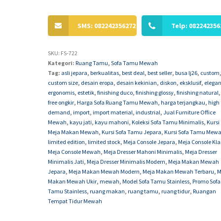
SMS: 082242356272
Telp: 082242356
SKU:
FS-722
Kategori:
Ruang Tamu
,
Sofa Tamu Mewah
Tag:
asli jepara
,
berkualitas
,
best deal
,
best seller
,
busa lj26
,
custom
custom size
,
desain eropa
,
desain kekinian
,
diskon
,
eksklusif
,
elega
ergonomis
,
estetik
,
finishing duco
,
finishing glossy
,
finishing natural
,
free ongkir
,
Harga Sofa Ruang Tamu Mewah
,
harga terjangkau
,
high
demand
,
import
,
import material
,
industrial
,
Jual Furniture Office
Mewah
,
kayu jati
,
kayu mahoni
,
Koleksi Sofa Tamu Minimalis
,
Kursi
Meja Makan Mewah
,
Kursi Sofa Tamu Jepara
,
Kursi Sofa Tamu Mew
limited edition
,
limited stock
,
Meja Console Jepara
,
Meja Console Kla
Meja Console Mewah
,
Meja Dresser Mahoni Minimalis
,
Meja Dresser
Minimalis Jati
,
Meja Dresser Minimalis Modern
,
Meja Makan Mewah
Jepara
,
Meja Makan Mewah Modern
,
Meja Makan Mewah Terbaru
,
M
Makan Mewah Ukir
,
mewah
,
Model Sofa Tamu Stainless
,
Promo Sofa
Tamu Stainless
,
ruang makan
,
ruang tamu
,
ruang tidur
,
Ruangan
Tempat Tidur Mewah