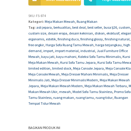
SKU:
FS-874
Kategori:
Meja Makan Mewah
,
Ruang Makan
Tag:
asli jepara
,
berkualitas
,
best deal
,
best seller
,
busa lj26
,
custom
custom size
,
desain eropa
,
desain kekinian
,
diskon
,
eksklusif
,
elega
ergonomis
,
estetik
,
finishing duco
,
finishing glossy
,
finishing natural
,
free ongkir
,
Harga Sofa Ruang Tamu Mewah
,
harga terjangkau
,
high
demand
,
import
,
import material
,
industrial
,
Jual Furniture Office
Mewah
,
kayu jati
,
kayu mahoni
,
Koleksi Sofa Tamu Minimalis
,
Kursi
Meja Makan Mewah
,
Kursi Sofa Tamu Jepara
,
Kursi Sofa Tamu Mew
limited edition
,
limited stock
,
Meja Console Jepara
,
Meja Console Kla
Meja Console Mewah
,
Meja Dresser Mahoni Minimalis
,
Meja Dresser
Minimalis Jati
,
Meja Dresser Minimalis Modern
,
Meja Makan Mewah
Jepara
,
Meja Makan Mewah Modern
,
Meja Makan Mewah Terbaru
,
M
Makan Mewah Ukir
,
mewah
,
Model Sofa Tamu Stainless
,
Promo Sofa
Tamu Stainless
,
ruang makan
,
ruang tamu
,
ruang tidur
,
Ruangan
Tempat Tidur Mewah
BAGIKAN PRODUK INI