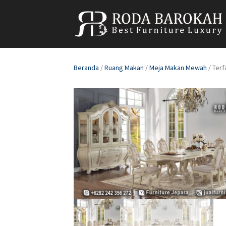
Beranda
/
Ruang Makan
/
Meja Makan Mewah
/ Ter