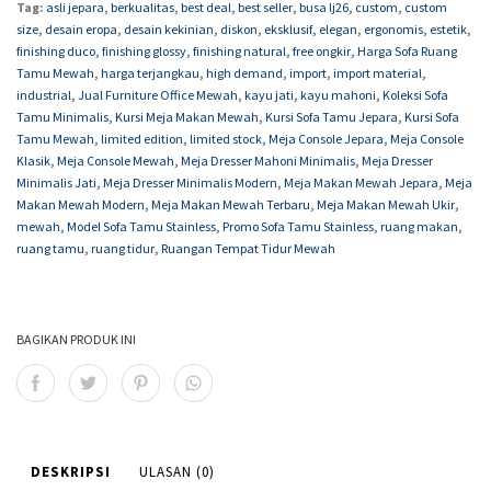
Tag:
asli jepara
,
berkualitas
,
best deal
,
best seller
,
busa lj26
,
custom
,
custom
size
,
desain eropa
,
desain kekinian
,
diskon
,
eksklusif
,
elegan
,
ergonomis
,
estetik
,
finishing duco
,
finishing glossy
,
finishing natural
,
free ongkir
,
Harga Sofa Ruang
Tamu Mewah
,
harga terjangkau
,
high demand
,
import
,
import material
,
industrial
,
Jual Furniture Office Mewah
,
kayu jati
,
kayu mahoni
,
Koleksi Sofa
Tamu Minimalis
,
Kursi Meja Makan Mewah
,
Kursi Sofa Tamu Jepara
,
Kursi Sofa
Tamu Mewah
,
limited edition
,
limited stock
,
Meja Console Jepara
,
Meja Console
Klasik
,
Meja Console Mewah
,
Meja Dresser Mahoni Minimalis
,
Meja Dresser
Minimalis Jati
,
Meja Dresser Minimalis Modern
,
Meja Makan Mewah Jepara
,
Meja
Makan Mewah Modern
,
Meja Makan Mewah Terbaru
,
Meja Makan Mewah Ukir
,
mewah
,
Model Sofa Tamu Stainless
,
Promo Sofa Tamu Stainless
,
ruang makan
,
ruang tamu
,
ruang tidur
,
Ruangan Tempat Tidur Mewah
BAGIKAN PRODUK INI
DESKRIPSI
ULASAN (0)