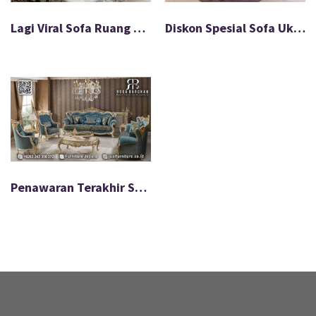
Lagi Viral Sofa Ruang Tamu Sultan Mewah Anti Rayap FS-589
Diskon Spesial Sofa Ukir Mewah Nyaman Dipakai FS-591
Penawaran Terakhir Set Sofa Tamu Mewah Ukuran Ideal FS-578