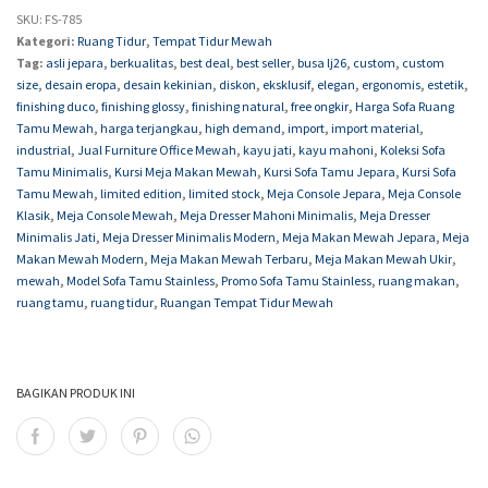
SKU:
FS-785
Kategori:
Ruang Tidur
,
Tempat Tidur Mewah
Tag:
asli jepara
,
berkualitas
,
best deal
,
best seller
,
busa lj26
,
custom
,
custom
size
,
desain eropa
,
desain kekinian
,
diskon
,
eksklusif
,
elegan
,
ergonomis
,
estetik
,
finishing duco
,
finishing glossy
,
finishing natural
,
free ongkir
,
Harga Sofa Ruang
Tamu Mewah
,
harga terjangkau
,
high demand
,
import
,
import material
,
industrial
,
Jual Furniture Office Mewah
,
kayu jati
,
kayu mahoni
,
Koleksi Sofa
Tamu Minimalis
,
Kursi Meja Makan Mewah
,
Kursi Sofa Tamu Jepara
,
Kursi Sofa
Tamu Mewah
,
limited edition
,
limited stock
,
Meja Console Jepara
,
Meja Console
Klasik
,
Meja Console Mewah
,
Meja Dresser Mahoni Minimalis
,
Meja Dresser
Minimalis Jati
,
Meja Dresser Minimalis Modern
,
Meja Makan Mewah Jepara
,
Meja
Makan Mewah Modern
,
Meja Makan Mewah Terbaru
,
Meja Makan Mewah Ukir
,
mewah
,
Model Sofa Tamu Stainless
,
Promo Sofa Tamu Stainless
,
ruang makan
,
ruang tamu
,
ruang tidur
,
Ruangan Tempat Tidur Mewah
BAGIKAN PRODUK INI