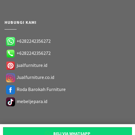
HUBUNGI KAMI
+6282242356272
+6282242356272
jualfurniture.id
Jualfurniture.co.id
Roda Barokah Furniture
mebeljepara.id
BELI VIA WHATSAPP