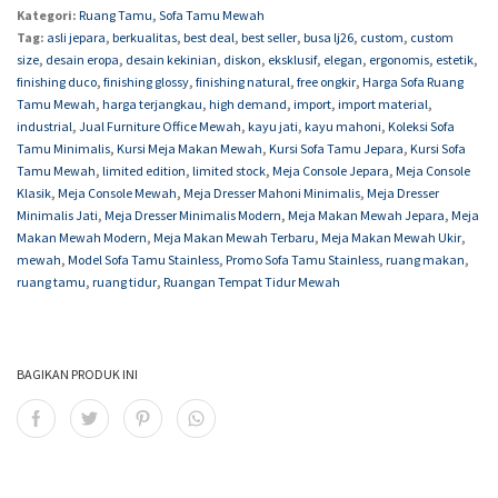
Kategori:
Ruang Tamu
,
Sofa Tamu Mewah
Tag:
asli jepara
,
berkualitas
,
best deal
,
best seller
,
busa lj26
,
custom
,
custom
size
,
desain eropa
,
desain kekinian
,
diskon
,
eksklusif
,
elegan
,
ergonomis
,
estetik
,
finishing duco
,
finishing glossy
,
finishing natural
,
free ongkir
,
Harga Sofa Ruang
Tamu Mewah
,
harga terjangkau
,
high demand
,
import
,
import material
,
industrial
,
Jual Furniture Office Mewah
,
kayu jati
,
kayu mahoni
,
Koleksi Sofa
Tamu Minimalis
,
Kursi Meja Makan Mewah
,
Kursi Sofa Tamu Jepara
,
Kursi Sofa
Tamu Mewah
,
limited edition
,
limited stock
,
Meja Console Jepara
,
Meja Console
Klasik
,
Meja Console Mewah
,
Meja Dresser Mahoni Minimalis
,
Meja Dresser
Minimalis Jati
,
Meja Dresser Minimalis Modern
,
Meja Makan Mewah Jepara
,
Meja
Makan Mewah Modern
,
Meja Makan Mewah Terbaru
,
Meja Makan Mewah Ukir
,
mewah
,
Model Sofa Tamu Stainless
,
Promo Sofa Tamu Stainless
,
ruang makan
,
ruang tamu
,
ruang tidur
,
Ruangan Tempat Tidur Mewah
BAGIKAN PRODUK INI