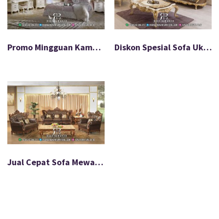
Promo Mingguan Kamar Tidur Mewah Paling Laku FS-585
Diskon Spesial Sofa Ukir Mewah Nyaman Dipakai FS-591
Jual Cepat Sofa Mewah Jepara Model Terbaru FS-592