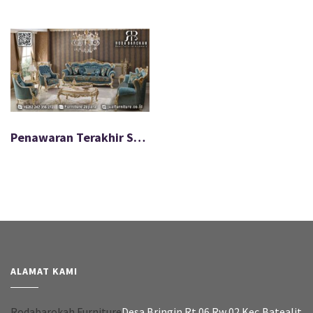
Penawaran Terakhir Set Sofa Tamu Mewah Ukuran Ideal FS-578
ALAMAT KAMI
Rodabarokah Furniture
Desa Bringin Rt 06 Rw 02 Kec,Batealit