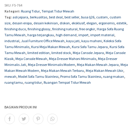
SKU:
FS-764
Kategori:
Ruang Tidur
,
Tempat Tidur Mewah
Tag:
asli jepara
,
berkualitas
,
best deal
,
best seller
,
busa lj26
,
custom
,
custom
size
,
desain eropa
,
desain kekinian
,
diskon
,
eksklusif
,
elegan
,
ergonomis
,
estetik
,
finishing duco
,
finishing glossy
,
finishing natural
,
free ongkir
,
Harga Sofa Ruang
Tamu Mewah
,
harga terjangkau
,
high demand
,
import
,
import material
,
industrial
,
Jual Furniture Office Mewah
,
kayu jati
,
kayu mahoni
,
Koleksi Sofa
Tamu Minimalis
,
Kursi Meja Makan Mewah
,
Kursi Sofa Tamu Jepara
,
Kursi Sofa
Tamu Mewah
,
limited edition
,
limited stock
,
Meja Console Jepara
,
Meja Console
Klasik
,
Meja Console Mewah
,
Meja Dresser Mahoni Minimalis
,
Meja Dresser
Minimalis Jati
,
Meja Dresser Minimalis Modern
,
Meja Makan Mewah Jepara
,
Meja
Makan Mewah Modern
,
Meja Makan Mewah Terbaru
,
Meja Makan Mewah Ukir
,
mewah
,
Model Sofa Tamu Stainless
,
Promo Sofa Tamu Stainless
,
ruang makan
,
ruang tamu
,
ruang tidur
,
Ruangan Tempat Tidur Mewah
BAGIKAN PRODUK INI