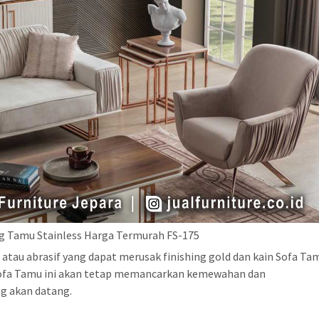
g Tamu Stainless Harga Termurah FS-175
atau abrasif yang dapat merusak finishing gold dan kain Sofa Ta
Sofa Tamu ini akan tetap memancarkan kemewahan dan
g akan datang.