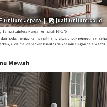
g Tamu Stainless Harga Termurah FS-175
t dan noda, menjadikannya pilihan praktis untuk penggunaan seha
arkan, Anda mendapatkan kualitas dan desain elegan dalam satu
amu Mewah