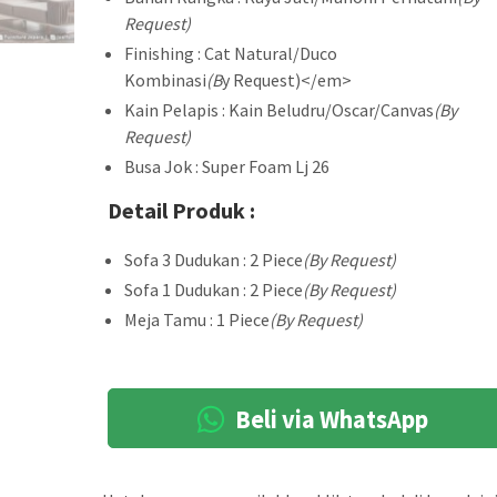
Request)
Finishing : Cat Natural/Duco
Kombinasi
(B
y Request)</em>
Kain Pelapis : Kain Beludru/Oscar/Canvas
(By
Request)
Busa Jok : Super Foam Lj 26
Detail Produk :
Sofa 3 Dudukan : 2 Piece
(By Request)
Sofa 1 Dudukan : 2 Piece
(By Request)
Meja Tamu : 1 Piece
(By Request)
Beli via WhatsApp