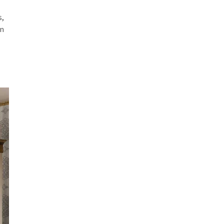
s,
an