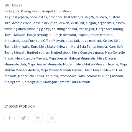
SKU:
FS-799
Kategori:
Ruang Tidur
,
Tempat Tidur Mewah
Tag:
asli jepara
,
berkualitas
,
best deal
,
best seller
,
busa lj26
,
custom
,
custom
size
,
desain eropa
,
desain kekinian
,
diskon
,
eksklusif
,
elegan
,
ergonomis
,
estetik
,
finishing duco
,
finishing glossy
,
finishing natural
,
free ongkir
,
Harga Sofa Ruang
Tamu Mewah
,
harga terjangkau
,
high demand
,
import
,
import material
,
industrial
,
Jual Furniture Office Mewah
,
kayu jati
,
kayu mahoni
,
Koleksi Sofa
Tamu Minimalis
,
Kursi Meja Makan Mewah
,
Kursi Sofa Tamu Jepara
,
Kursi Sofa
Tamu Mewah
,
limited edition
,
limited stock
,
Meja Console Jepara
,
Meja Console
Klasik
,
Meja Console Mewah
,
Meja Dresser Mahoni Minimalis
,
Meja Dresser
Minimalis Jati
,
Meja Dresser Minimalis Modern
,
Meja Makan Mewah Jepara
,
Meja
Makan Mewah Modern
,
Meja Makan Mewah Terbaru
,
Meja Makan Mewah Ukir
,
mewah
,
Model Sofa Tamu Stainless
,
Promo Sofa Tamu Stainless
,
ruang makan
,
ruang tamu
,
ruang tidur
,
Ruangan Tempat Tidur Mewah
BAGIKAN PRODUK INI