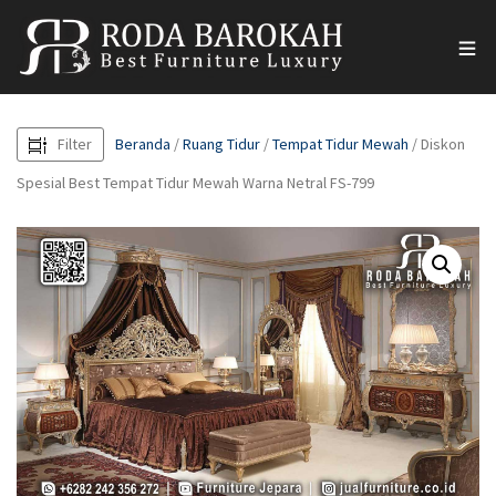
Filter
Beranda
/
Ruang Tidur
/
Tempat Tidur Mewah
/ Diskon
Spesial Best Tempat Tidur Mewah Warna Netral FS-799