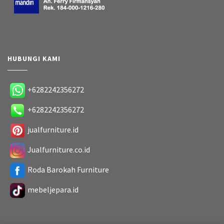
HUBUNGI KAMI
+6282242356272
+6282242356272
jualfurniture.id
Jualfurniture.co.id
Roda Barokah Furniture
mebeljepara.id