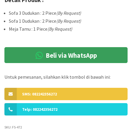
Sofa 3 Dudukan : 2 Piece
(By Request)
Sofa 1 Dudukan : 2 Piece
(By Request)
Meja Tamu : 1 Piece
(By Request)
Beli via WhatsApp
Untuk pemesanan, silahkan klik tombol di bawah ini:
SMS: 082242356272
Telp: 082242356272
SKU:
FS-472