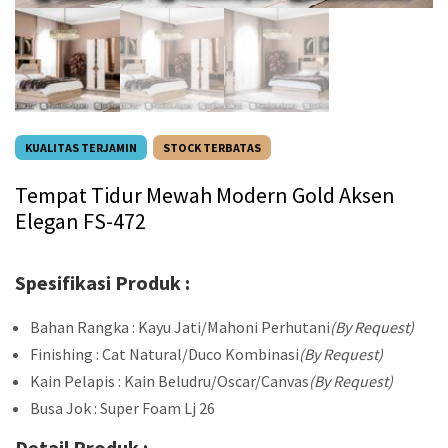
KUALITAS TERJAMIN
STOCK TERBATAS
Tempat Tidur Mewah Modern Gold Aksen
Elegan FS-472
Spesifikasi Produk :
Bahan Rangka : Kayu Jati/Mahoni Perhutani
(By Request)
Finishing : Cat Natural/Duco Kombinasi
(By Request)
Kain Pelapis : Kain Beludru/Oscar/Canvas
(By Request)
Busa Jok : Super Foam Lj 26
Detail Produk :