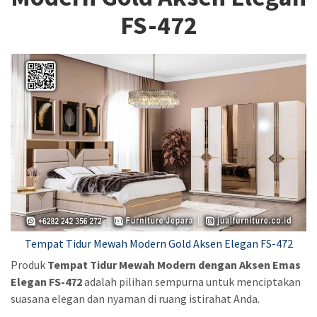
FS-472
Tempat Tidur Mewah Modern Gold Aksen Elegan FS-472
Produk
Tempat Tidur Mewah Modern dengan Aksen Emas
Elegan FS-472
adalah pilihan sempurna untuk menciptakan
suasana elegan dan nyaman di ruang istirahat Anda.