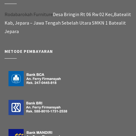
Rodabarokah Furniture
Desa Bringin Rt 06 Rw 02 Kec,Batealit
Kab, Jepara – Jawa Tengah Sebelah Utara SMKN 1 Batealit
Jepara
METODE PEMBAYARAN