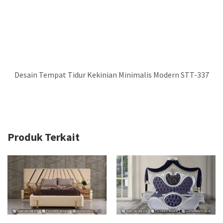
Desain Tempat Tidur Kekinian Minimalis Modern STT-337
Produk Terkait