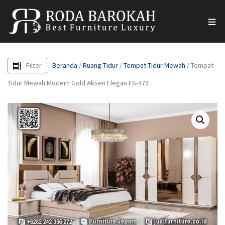
Filter
Beranda
/
Ruang Tidur
/
Tempat Tidur Mewah
/ Tempat
Tidur Mewah Modern Gold Aksen Elegan FS-472