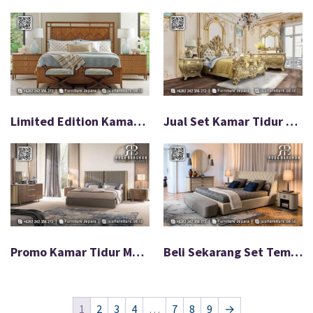
Limited Edition Kamar Tidur Kayu Jati Desain Modern FS-547
Jual Set Kamar Tidur Ukir Mewah Desain Eropa FS-546
Promo Kamar Tidur Mewah Desain Eksklusif Terbatas FS-536
Beli Sekarang Set Tempat Tidur Mewah Edisi Terbaru FS-533
1
2
3
4
…
7
8
9
→