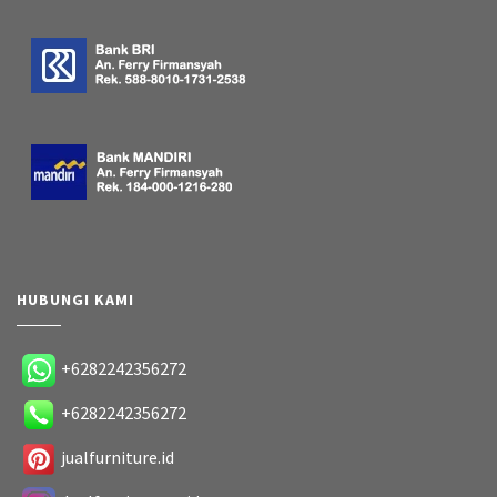
HUBUNGI KAMI
+6282242356272
+6282242356272
jualfurniture.id