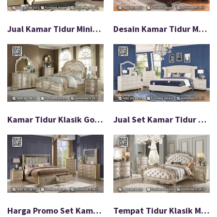
Jual Kamar Tidur Minimalis Modern Desain Eksklusif FS-574
Desain Kamar Tidur Mewah Jati Jepara Eksklusif FS-573
Kamar Tidur Klasik Gold Jepara, Nyaman & Elegan FS-560
Jual Set Kamar Tidur Klasik Mewah Harga Terbaik FS-559
Harga Promo Set Kamar Tidur Mewah Desain Elegan FS-558
Tempat Tidur Klasik Mewah Warna Ivory Elegan FS-548