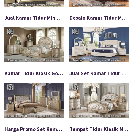
Jual Kamar Tidur Minimalis Modern Desain Eksklusif FS-574
Desain Kamar Tidur Mewah Jati Jepara Eksklusif FS-573
Kamar Tidur Klasik Gold Jepara, Nyaman & Elegan FS-560
Jual Set Kamar Tidur Klasik Mewah Harga Terbaik FS-559
Harga Promo Set Kamar Tidur Mewah Desain Elegan FS-558
Tempat Tidur Klasik Mewah Warna Ivory Elegan FS-548