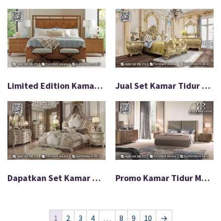
Limited Edition Kamar Tidur Kayu Jati Desain Modern FS-547
Jual Set Kamar Tidur Ukir Mewah Desain Eropa FS-546
Dapatkan Set Kamar Tidur Mewah Harga Terbaik FS-545
Promo Kamar Tidur Mewah Desain Eksklusif Terbatas FS-536
1
2
3
4
…
8
9
10
→