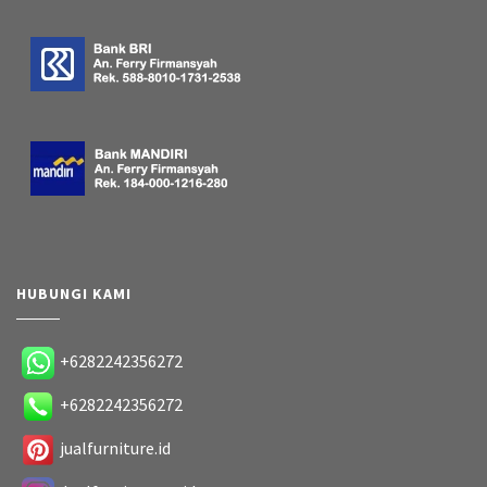
HUBUNGI KAMI
+6282242356272
+6282242356272
jualfurniture.id