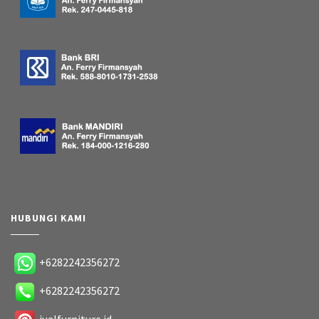
HUBUNGI KAMI
+6282242356272
+6282242356272
jualfurniture.id