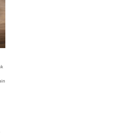
ak
ain
n