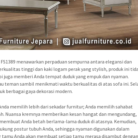
 FS1389 menawarkan perpaduan sempurna antara elegansi dan
kualitas tinggi dan kaki logam perak yang stylish, produk ini tid
pi juga memberi Anda tempat duduk yang empuk dan nyaman.
teman sambil menikmati waktu berkualitas di atas sofa ini. Sel
uk berbagai gaya dekorasi modern.
nda memilih lebih dari sekadar furnitur; Anda memilih sahabat
ah. Nuansa kremnya memberikan kesan hangat dan mengundang,
n membuat Anda betah berlama-lama duduk di atasnya. Kemudian,
ukung postur tubuh Anda, sehingga nyaman digunakan dalam
uang tamu Anda akan membuat setiap tamu merasa disambut denga