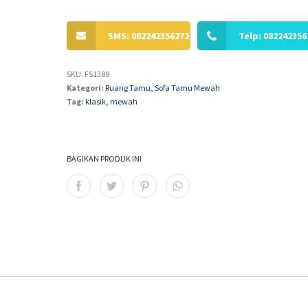
SMS: 082242356272
Telp: 082242356
SKU:
FS1389
Kategori:
Ruang Tamu
,
Sofa Tamu Mewah
Tag:
klasik
,
mewah
BAGIKAN PRODUK INI