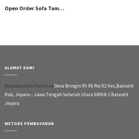
Open Order Sofa Tamu Kaki Stainless Gold Minimalis FS-042
ALAMAT KAMI
Rodabarokah Furniture
Desa Bringin Rt 06 Rw 02 Kec,Batealit
Kab, Jepara – Jawa Tengah Sebelah Utara SMKN 1 Batealit
Jepara
METODE PEMBAYARAN