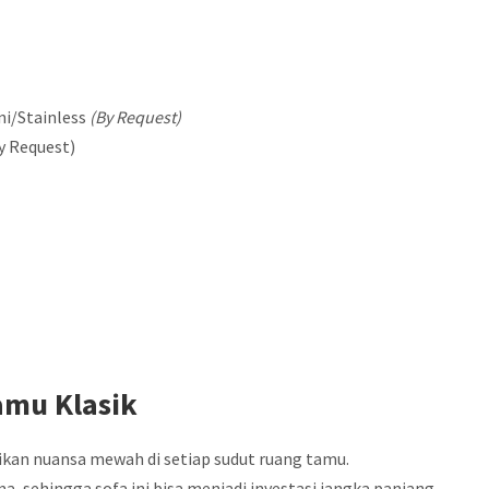
ni/Stainless
(By Request)
y Request)
amu Klasik
ikan nuansa mewah di setiap sudut ruang tamu.
a, sehingga sofa ini bisa menjadi investasi jangka panjang.