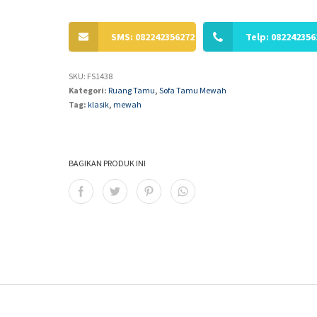
SMS: 082242356272
Telp: 082242356
SKU:
FS1438
Kategori:
Ruang Tamu
,
Sofa Tamu Mewah
Tag:
klasik
,
mewah
BAGIKAN PRODUK INI