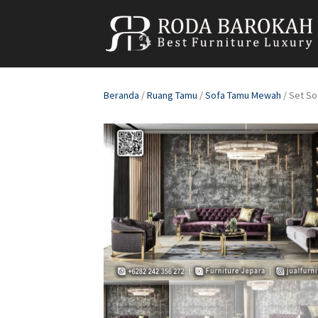
Beranda
/
Ruang Tamu
/
Sofa Tamu Mewah
/ Set So