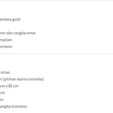
ainless gold
mer dan rangka emas
ampilan
premium
s emas
 (pilihan warna tersedia)
 cm x 85 cm
 cm
cm
angka stainless