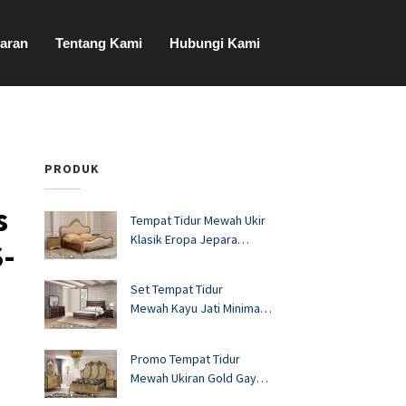
aran
Tentang Kami
Hubungi Kami
PRODUK
s
Tempat Tidur Mewah Ukir
Klasik Eropa Jepara
S-
FS1528
Set Tempat Tidur
Mewah Kayu Jati Minimalis
Murah FS1527
Promo Tempat Tidur
Mewah Ukiran Gold Gaya
Eropa FS1526