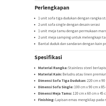
Perlengkapan
1 unit sofa tiga dudukan dengan rangka st
2 unit sofa single dengan desain serasi
1 unit meja tamu dengan permukaan mar
2 unit meja samping untuk melengkapi t
Bantal duduk dan sandaran dengan kain 
Spesifikasi
Material Rangka:
Stainless steel berlapi
Material Kain:
Beludru atau linen premium
Dimensi Sofa Tiga Dudukan:
220 cm x 90
Dimensi Sofa Single:
100 cm x 90 cm x 85
Dimensi Meja Tamu:
120 cm x 60 cm x 45 
Finishing:
Lapisan emas mengkilap pada r