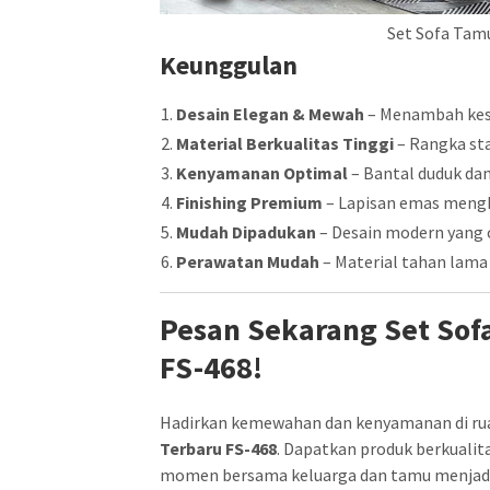
Set Sofa Tamu
Keunggulan
Desain Elegan & Mewah
– Menambah kesa
Material Berkualitas Tinggi
– Rangka sta
Kenyamanan Optimal
– Bantal duduk da
Finishing Premium
– Lapisan emas mengk
Mudah Dipadukan
– Desain modern yang c
Perawatan Mudah
– Material tahan lama
Pesan Sekarang Set Sofa
FS-468!
Hadirkan kemewahan dan kenyamanan di r
Terbaru FS-468
. Dapatkan produk berkuali
momen bersama keluarga dan tamu menjadi l