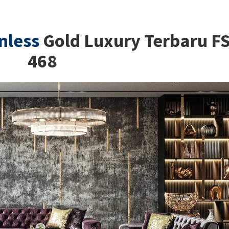
nless
Gold Luxury Terbaru F
468