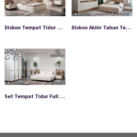
Set Tempat Tidur Full Jok Desain Minimalis Modern FS-046
ALAMAT KAMI
Rodabarokah Furniture
Desa Bringin Rt 06 Rw 02 Kec,Batealit
Kab, Jepara – Jawa Tengah Sebelah Utara SMKN 1 Batealit
Jepara