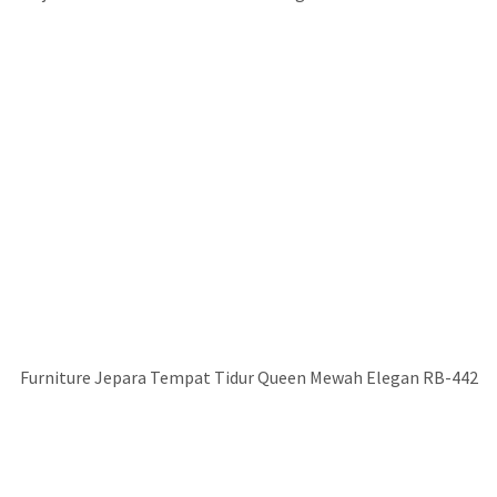
Furniture Jepara Tempat Tidur Queen Mewah Elegan RB-442
Desain Tempat Tidur Mewah Luxury Modern Elegan STT-342