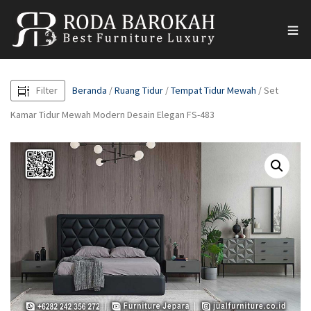
Filter
Beranda
/
Ruang Tidur
/
Tempat Tidur Mewah
/ Set
Kamar Tidur Mewah Modern Desain Elegan FS-483