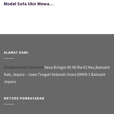
Model Sofa Ukir Mewah Aurora Jepara Modern FS-054
ALAMAT KAMI
Rodabarokah Furniture
Desa Bringin Rt 06 Rw 02 Kec,Batealit
Kab, Jepara – Jawa Tengah Sebelah Utara SMKN 1 Batealit
Jepara
METODE PEMBAYARAN