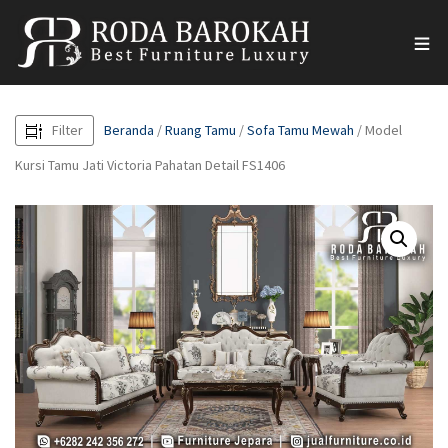
Filter
Beranda
/
Ruang Tamu
/
Sofa Tamu Mewah
/ Model
Kursi Tamu Jati Victoria Pahatan Detail FS1406