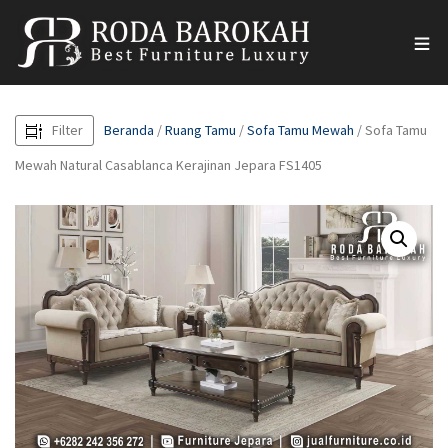
Filter
Beranda
/
Ruang Tamu
/
Sofa Tamu Mewah
/ Sofa Tamu
Mewah Natural Casablanca Kerajinan Jepara FS1405