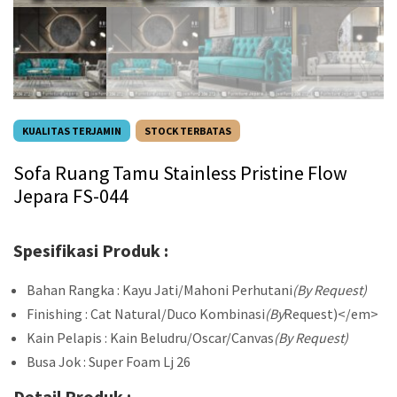
KUALITAS TERJAMIN
STOCK TERBATAS
Sofa Ruang Tamu Stainless Pristine Flow
Jepara FS-044
Spesifikasi Produk :
Bahan Rangka : Kayu Jati/Mahoni Perhutani
(By Request)
Finishing : Cat Natural/Duco Kombinasi
(By
Request)</em>
Kain Pelapis : Kain Beludru/Oscar/Canvas
(By Request)
Busa Jok : Super Foam Lj 26
Detail Produk :