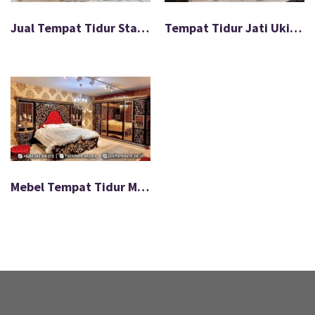
Jual Tempat Tidur Stainless Mewah Ekslusif FS-102
Tempat Tidur Jati Ukir Mewah Natural Gold FS-103
Mebel Tempat Tidur Mewah Blacky Gold Terbaru FS-110