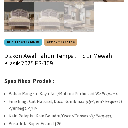
KUALITAS TERJAMIN
STOCK TERBATAS
Diskon Awal Tahun Tempat Tidur Mewah
Klasik 2025 FS-309
Spesifikasi Produk :
Bahan Rangka : Kayu Jati/Mahoni Perhutani
(By Request)
Finishing : Cat Natural/Duco Kombinasi
(By
</em>Request)
</em&gt;</li>
Kain Pelapis : Kain Beludru/Oscar/Canvas
(By Request)
Busa Jok : Super Foam Lj 26