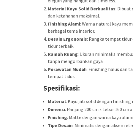
elegan yang hangat dan timeless.
Material Kayu Solid Berkualitas
: Dibuat
dan ketahanan maksimal.
Finishing Alami
: Warna natural kayu me
berbagai tema interior.
Desain Ergonomis
: Rangka tempat tidu
tidur terbaik.
Ramah Ruang
: Ukuran minimalis membua
tanpa mengorbankan gaya.
Perawatan Mudah
: Finishing halus da
tempat tidur.
Spesifikasi:
Material
: Kayu jati solid dengan finishing
Dimensi
: Panjang 200 cm x Lebar 160 cm x
Finishing
: Matte dengan warna kayu alam
Tipe Desain
: Minimalis dengan aksen ret