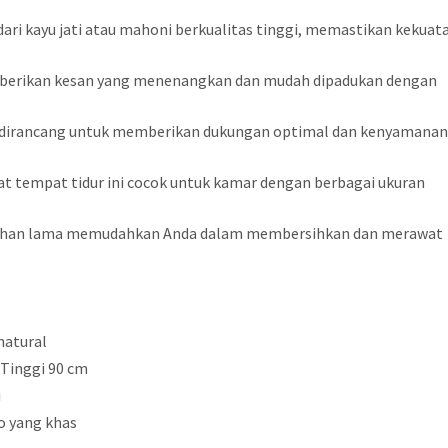
 dari kayu jati atau mahoni berkualitas tinggi, memastikan kekuat
mberikan kesan yang menenangkan dan mudah dipadukan dengan
r dirancang untuk memberikan dukungan optimal dan kenyamana
t tempat tidur ini cocok untuk kamar dengan berbagai ukuran
n tahan lama memudahkan Anda dalam membersihkan dan merawat
 natural
 Tinggi 90 cm
i
ro yang khas