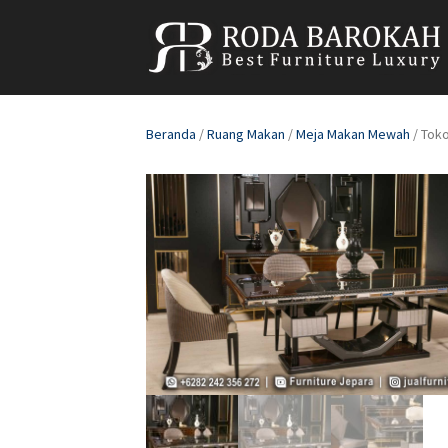
Beranda
/
Ruang Makan
/
Meja Makan Mewah
/ Tok