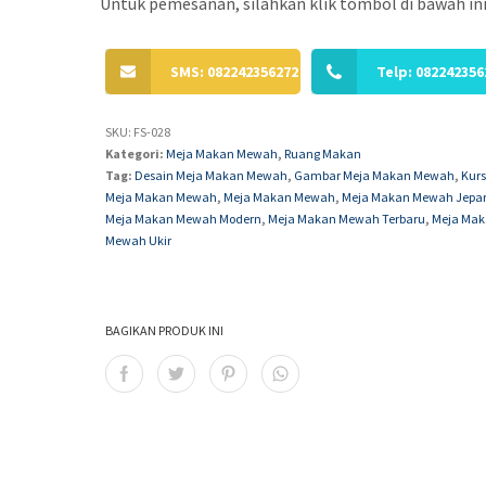
Untuk pemesanan, silahkan klik tombol di bawah ini
SMS: 082242356272
Telp: 082242356
SKU:
FS-028
Kategori:
Meja Makan Mewah
,
Ruang Makan
Tag:
Desain Meja Makan Mewah
,
Gambar Meja Makan Mewah
,
Kurs
Meja Makan Mewah
,
Meja Makan Mewah
,
Meja Makan Mewah Jepa
Meja Makan Mewah Modern
,
Meja Makan Mewah Terbaru
,
Meja Ma
Mewah Ukir
BAGIKAN PRODUK INI