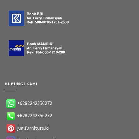
HUBUNGI KAMI
+6282242356272
+6282242356272
jualfurniture.id