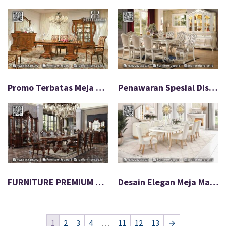
Promo Terbatas Meja Makan Mewah Ukir Jepara Asli FS-544
Penawaran Spesial Diskon Meja Makan Mewah FS-543
FURNITURE PREMIUM Meja Makan Mewah Full Set FS-542
Desain Elegan Meja Makan Mewah Custom FS-541
1
2
3
4
…
11
12
13
→