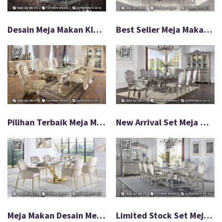
Desain Meja Makan Klasik Ivory White Mewah FS-570
Best Seller Meja Makan Mewah Modern Terbaru FS-569
Pilihan Terbaik Meja Makan Kaca Emas Modern FS-556
New Arrival Set Meja Makan Mewah Ukir Klasik FS-555
Meja Makan Desain Mewah Kaca Gold Diskon Spesial FS-554
Limited Stock Set Meja Makan Mewah Klasik FS-553