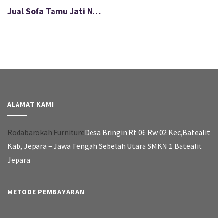
Jual Sofa Tamu Jati Natural Minimalis Exclusive FS-017
ALAMAT KAMI
Rodabarokah Furniture
Desa Bringin Rt 06 Rw 02 Kec,Batealit
Kab, Jepara – Jawa Tengah Sebelah Utara SMKN 1 Batealit
Jepara
METODE PEMBAYARAN