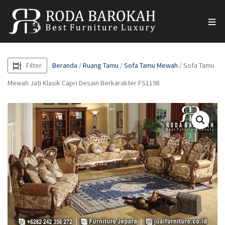
Filter
Beranda
/
Ruang Tamu
/
Sofa Tamu Mewah
/ Sofa Tamu
Mewah Jati Klasik Capri Desain Berkarakter FS1198