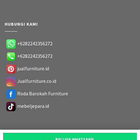
HUBUNGI KAMI
+6282242356272
+6282242356272
jualfurniture.id
Jualfurniture.co.id
Roda Barokah Furniture
mebeljepara.id
BELI VIA WHATSAPP