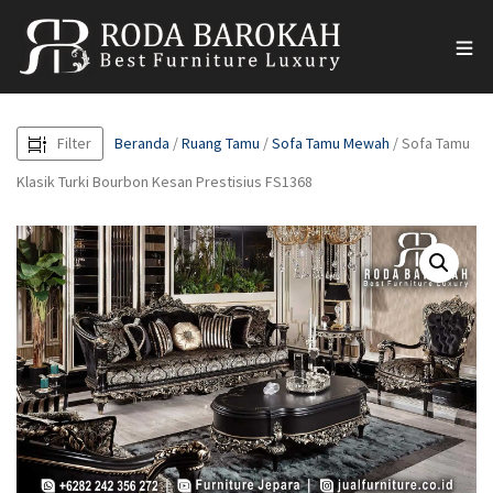
Filter
Beranda
/
Ruang Tamu
/
Sofa Tamu Mewah
/ Sofa Tamu
Klasik Turki Bourbon Kesan Prestisius FS1368