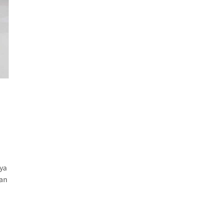
ya
man