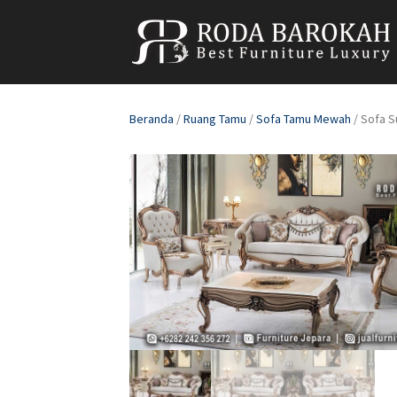
Beranda
/
Ruang Tamu
/
Sofa Tamu Mewah
/ Sofa S