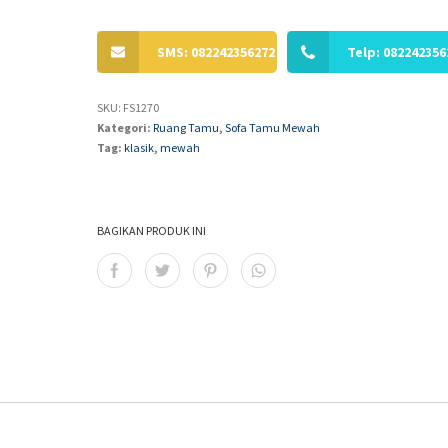
SMS: 082242356272
Telp: 082242356
SKU:
FS1270
Kategori:
Ruang Tamu
,
Sofa Tamu Mewah
Tag:
klasik
,
mewah
BAGIKAN PRODUK INI