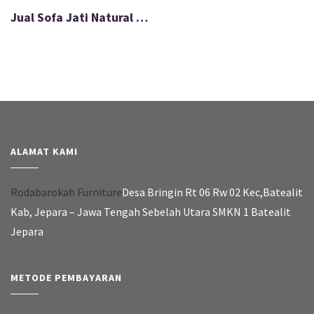
Jual Sofa Jati Natural Wood Ruang Tamu Minimalis FS-029
ALAMAT KAMI
Rodabarokah Furniture
Desa Bringin Rt 06 Rw 02 Kec,Batealit
Kab, Jepara – Jawa Tengah Sebelah Utara SMKN 1 Batealit
Jepara
METODE PEMBAYARAN