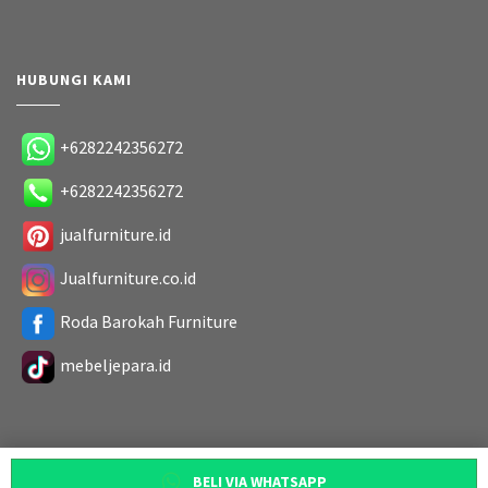
HUBUNGI KAMI
+6282242356272
+6282242356272
jualfurniture.id
Jualfurniture.co.id
Roda Barokah Furniture
mebeljepara.id
BELI VIA WHATSAPP