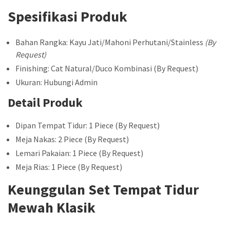
Spesifikasi Produk
Bahan Rangka: Kayu Jati/Mahoni Perhutani/Stainless
(By
Request)
Finishing: Cat Natural/Duco Kombinasi (By Request)
Ukuran: Hubungi Admin
Detail Produk
Dipan Tempat Tidur: 1 Piece (By Request)
Meja Nakas: 2 Piece (By Request)
Lemari Pakaian: 1 Piece (By Request)
Meja Rias: 1 Piece (By Request)
Keunggulan Set Tempat Tidur
Mewah Klasik