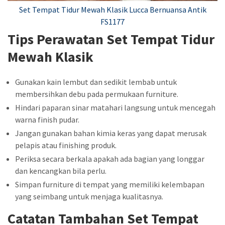
Set Tempat Tidur Mewah Klasik Lucca Bernuansa Antik
FS1177
Tips Perawatan Set Tempat Tidur
Mewah Klasik
Gunakan kain lembut dan sedikit lembab untuk
membersihkan debu pada permukaan furniture.
Hindari paparan sinar matahari langsung untuk mencegah
warna finish pudar.
Jangan gunakan bahan kimia keras yang dapat merusak
pelapis atau finishing produk.
Periksa secara berkala apakah ada bagian yang longgar
dan kencangkan bila perlu.
Simpan furniture di tempat yang memiliki kelembapan
yang seimbang untuk menjaga kualitasnya.
Catatan Tambahan Set Tempat