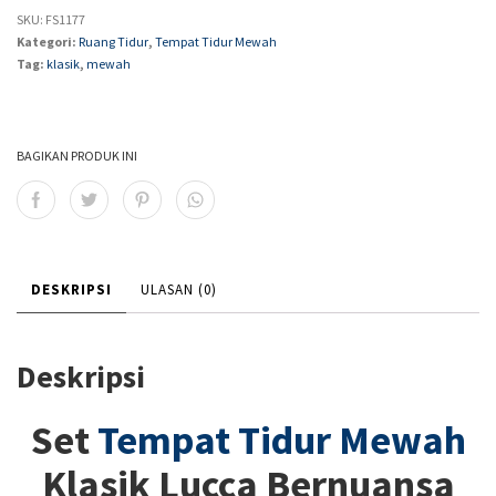
SKU:
FS1177
Kategori:
Ruang Tidur
,
Tempat Tidur Mewah
Tag:
klasik
,
mewah
BAGIKAN PRODUK INI
DESKRIPSI
ULASAN (0)
Deskripsi
Set
Tempat Tidur Mewah
Klasik Lucca Bernuansa