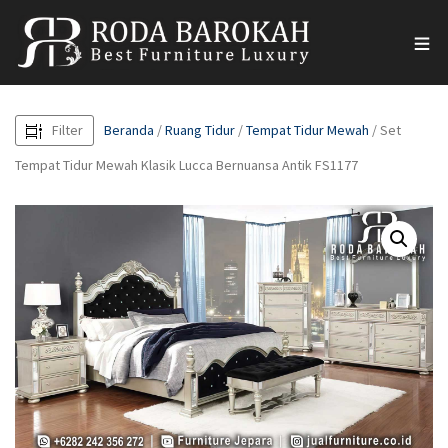
Filter
Beranda
/
Ruang Tidur
/
Tempat Tidur Mewah
/ Set
Tempat Tidur Mewah Klasik Lucca Bernuansa Antik FS1177