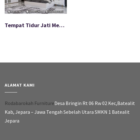
Tempat Tidur Jati Mewah Gaya Eropa Modern FS-011
ALAMAT KAMI
Rodabarokah Furniture
Desa Bringin Rt 06 Rw 02 Kec,Batealit
Kab, Jepara – Jawa Tengah Sebelah Utara SMKN 1 Batealit
Jepara