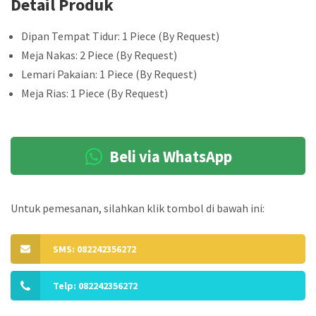
Detail Produk
Dipan Tempat Tidur: 1 Piece (By Request)
Meja Nakas: 2 Piece (By Request)
Lemari Pakaian: 1 Piece (By Request)
Meja Rias: 1 Piece (By Request)
Beli via WhatsApp
Untuk pemesanan, silahkan klik tombol di bawah ini:
SMS: 082242356272
Telp: 082242356272