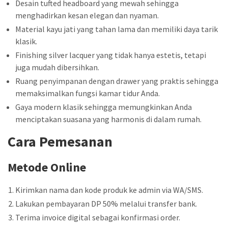
Desain tufted headboard yang mewah sehingga
menghadirkan kesan elegan dan nyaman.
Material kayu jati yang tahan lama dan memiliki daya tarik
klasik.
Finishing silver lacquer yang tidak hanya estetis, tetapi
juga mudah dibersihkan.
Ruang penyimpanan dengan drawer yang praktis sehingga
memaksimalkan fungsi kamar tidur Anda.
Gaya modern klasik sehingga memungkinkan Anda
menciptakan suasana yang harmonis di dalam rumah.
Cara Pemesanan
Metode Online
Kirimkan nama dan kode produk ke admin via WA/SMS.
Lakukan pembayaran DP 50% melalui transfer bank.
Terima invoice digital sebagai konfirmasi order.