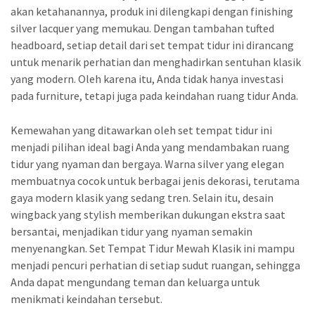
akan ketahanannya, produk ini dilengkapi dengan finishing
silver lacquer yang memukau. Dengan tambahan tufted
headboard, setiap detail dari set tempat tidur ini dirancang
untuk menarik perhatian dan menghadirkan sentuhan klasik
yang modern. Oleh karena itu, Anda tidak hanya investasi
pada furniture, tetapi juga pada keindahan ruang tidur Anda.
Kemewahan yang ditawarkan oleh set tempat tidur ini
menjadi pilihan ideal bagi Anda yang mendambakan ruang
tidur yang nyaman dan bergaya. Warna silver yang elegan
membuatnya cocok untuk berbagai jenis dekorasi, terutama
gaya modern klasik yang sedang tren. Selain itu, desain
wingback yang stylish memberikan dukungan ekstra saat
bersantai, menjadikan tidur yang nyaman semakin
menyenangkan. Set Tempat Tidur Mewah Klasik ini mampu
menjadi pencuri perhatian di setiap sudut ruangan, sehingga
Anda dapat mengundang teman dan keluarga untuk
menikmati keindahan tersebut.