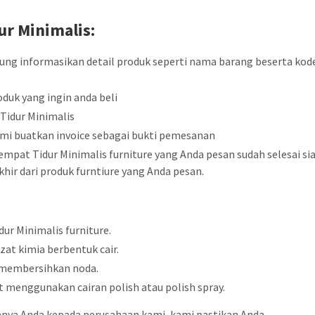
dur
Minimalis
:
sung informasikan detail produk seperti nama barang beserta kod
duk yang ingin anda beli
Tidur Minimalis
mi buatkan invoice sebagai bukti pemesanan
mpat Tidur Minimalis furniture yang Anda pesan sudah selesai si
hir dari produk furntiure yang Anda pesan.
ur Minimalis furniture.
zat kimia berbentuk cair.
 membersihkan noda.
menggunakan cairan polish atau polish spray.
anya Anda kepada perusahaan kami, kami pastikan Anda