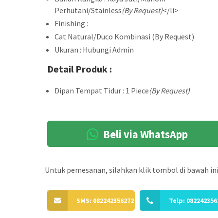
Perhutani/Stainless
(By Request)
</li>
Finishing :
Cat Natural/Duco Kombinasi (By Request)
Ukuran : Hubungi Admin
Detail Produk :
Dipan Tempat Tidur : 1 Piece
(By Request)
Beli via WhatsApp
Untuk pemesanan, silahkan klik tombol di bawah ini
SMS: 082242356272
Telp: 082242356