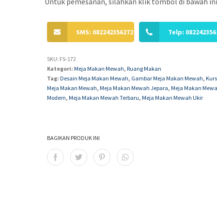
Untuk pemesanan, silahkan klik tombol di bawah ini
SMS: 082242356272
Telp: 082242356
SKU:
FS-172
Kategori:
Meja Makan Mewah
,
Ruang Makan
Tag:
Desain Meja Makan Mewah
,
Gambar Meja Makan Mewah
,
Kurs
Meja Makan Mewah
,
Meja Makan Mewah Jepara
,
Meja Makan Mew
Modern
,
Meja Makan Mewah Terbaru
,
Meja Makan Mewah Ukir
BAGIKAN PRODUK INI