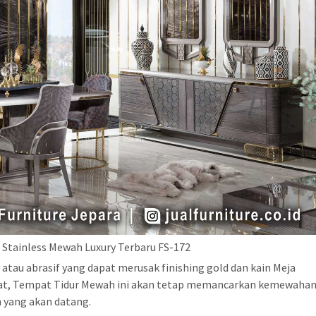
 Stainless Mewah Luxury Terbaru FS-172
atau abrasif yang dapat merusak finishing gold dan kain Meja
at, Tempat Tidur Mewah ini akan tetap memancarkan kemewaha
 yang akan datang.