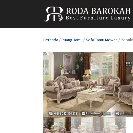
Beranda
/
Ruang Tamu
/
Sofa Tamu Mewah
/ Popule