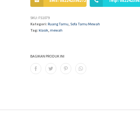
SMS: 082242356272
Telp: 082242356
SKU:
FS1079
Kategori:
Ruang Tamu
,
Sofa Tamu Mewah
Tag:
klasik
,
mewah
BAGIKAN PRODUK INI