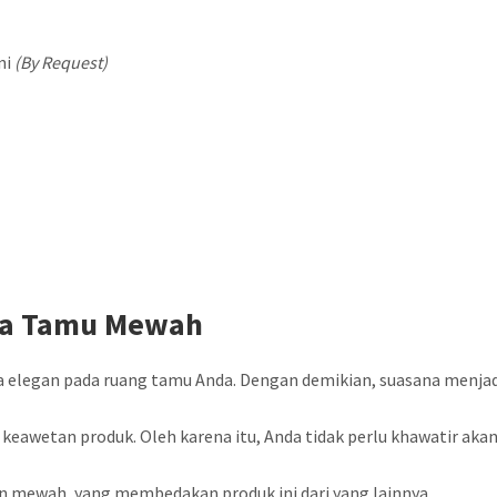
ni
(By Request)
fa Tamu Mewah
 elegan pada ruang tamu Anda. Dengan demikian, suasana menja
 keawetan produk. Oleh karena itu, Anda tidak perlu khawatir aka
n mewah, yang membedakan produk ini dari yang lainnya.