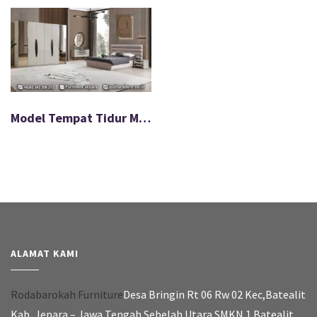
Model Tempat Tidur Minimalis Desain Terbaru Modern FS-058
ALAMAT KAMI
Rodabarokah Furniture
Desa Bringin Rt 06 Rw 02 Kec,Batealit
Kab, Jepara – Jawa Tengah Sebelah Utara SMKN 1 Batealit