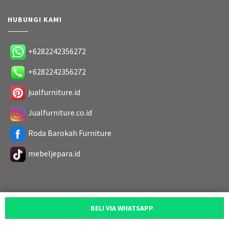
HUBUNGI KAMI
+6282242356272
+6282242356272
jualfurniture.id
Jualfurniture.co.id
Roda Barokah Furniture
mebeljepara.id
BELI VIA WHATSAPP