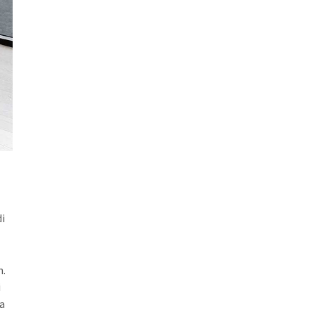
di
n.
i
da