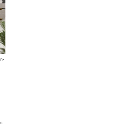
n-
i.