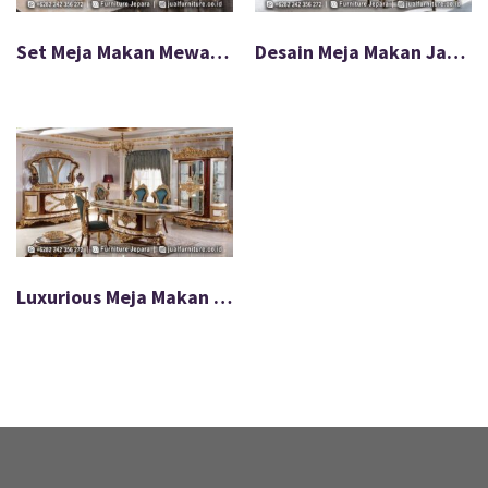
Set Meja Makan Mewah Ivory Gold Royal Carving FS-039
Desain Meja Makan Jati Mewah Klasik Timeless FS-073
Luxurious Meja Makan Mewah Royal Gold Furnish FS-026