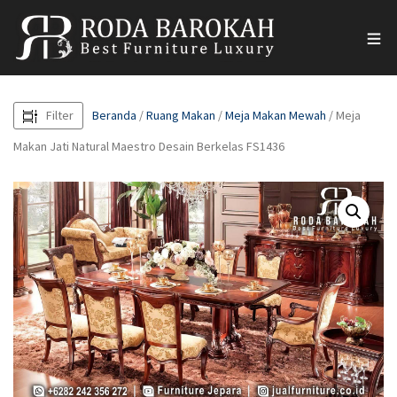
Filter
Beranda
/
Ruang Makan
/
Meja Makan Mewah
/ Meja
Makan Jati Natural Maestro Desain Berkelas FS1436