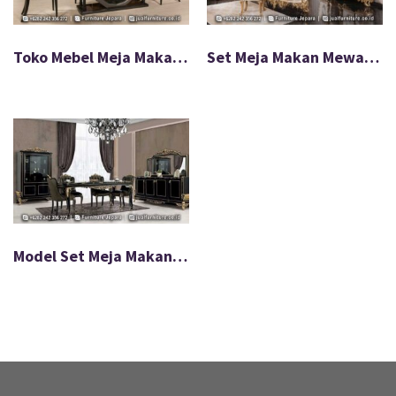
Toko Mebel Meja Makan Mewah Modern Jepara Terbaru FS-028
Set Meja Makan Mewah Ivory Gold Royal Carving FS-039
Model Set Meja Makan Mewah Klasik Carving FS-063