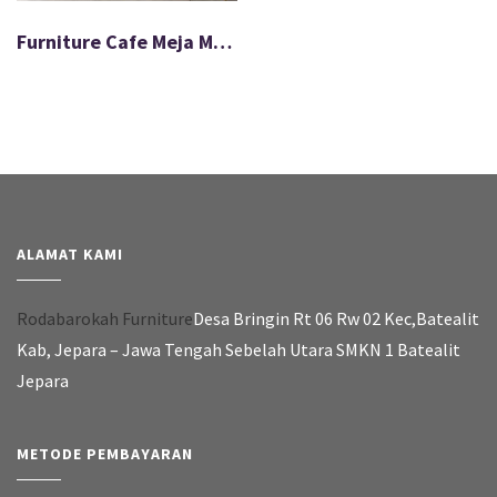
Furniture Cafe Meja Makan Minimalis Jati Kalimantan FS-013
ALAMAT KAMI
Rodabarokah Furniture
Desa Bringin Rt 06 Rw 02 Kec,Batealit
Kab, Jepara – Jawa Tengah Sebelah Utara SMKN 1 Batealit
Jepara
METODE PEMBAYARAN