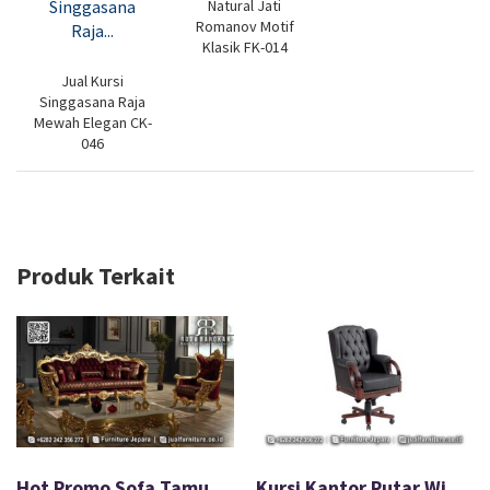
Natural Jati
Romanov Motif
Klasik FK-014
Jual Kursi
Singgasana Raja
Mewah Elegan CK-
046
Produk Terkait
Hot Promo Sofa Tamu Mewah Terbaru Paling Dicari FS-577
Kursi Kantor Putar Wings Kayu Jati Warna Natural FS-206